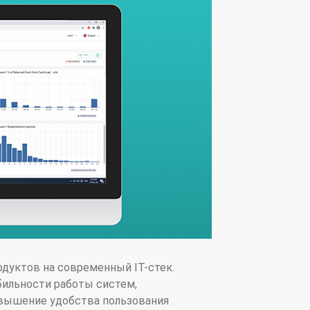
одуктов на современный IT-стек.
бильности работы систем,
овышение удобства пользования