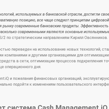
нологий, используемых в банковской отрасли, достигли свое
вативную позицию, все чаще следуют принципам цифровой 
ая рынку современные банковские продукты. Эффективност
 насколько современными являются основные используемые
S/2 по стратегическим направлениям Кирилл Овсянников.
тью переведен на использование новых технологий, стал
и компаниями и другими организациями для оптимизации 
средств в сети, оптимизации процессов подкрепления то
це операционного дня.
nt.iQ и пожелания финансовых организаций, эксплуатирую
нально подойти к изменениям пользовательского интерфе
ет система Cash Management.iQ