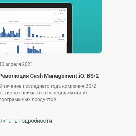
30 апреля 2021
Революция Cash Management.iQ. BS/2
завершила реплатформинг системы
В течение последнего года компания BS/2
оптимизации наличного денежного
активно занимается переводом своих
обращения
программных продуктов ...
Читать подробности