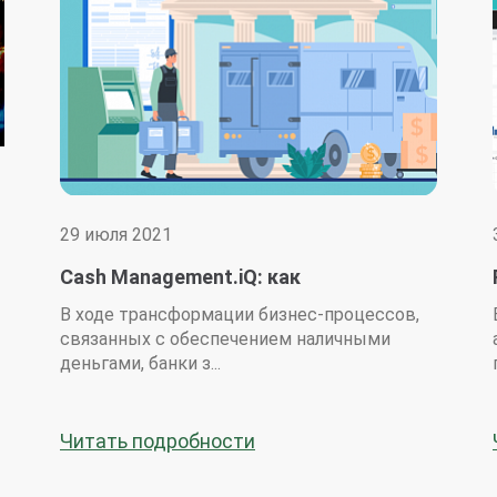
29 июля 2021
Cash Management.iQ: как
»
синхронизировать работу по
В ходе трансформации бизнес-процессов,
обеспечению наличностью с внешней
т
связанных с обеспечением наличными
службой инкассации или охраны?
деньгами, банки з...
Читать подробности